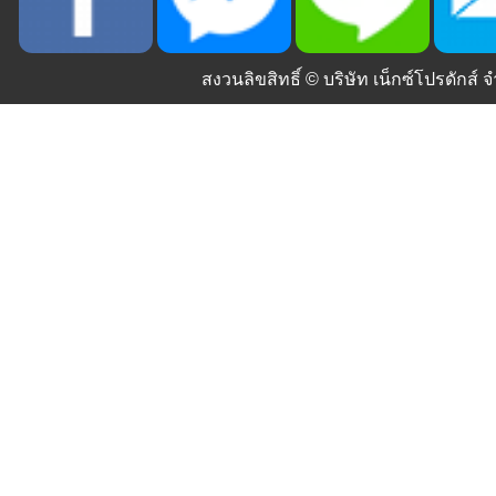
สงวนลิขสิทธิ์ ©
บริษัท เน็กซ์โปรดักส์ จ