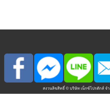
สงวนลิขสิทธิ์ ©
บริษัท เน็กซ์โปรดักส์ จำ