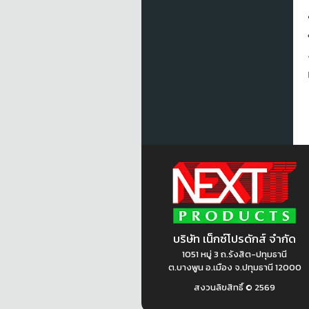
บริษัท เน็กซ์โปรดักส์ จำกัด
1051 หมู่ 3 ถ.รังสิต-ปทุมธานี
ต.บางพูน อ.เมือง จ.ปทุมธานี 12000
สงวนลิขสิทธิ์ ©
2569