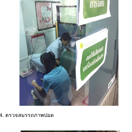
4. ตรวจสมรรถภาพปอ
ด