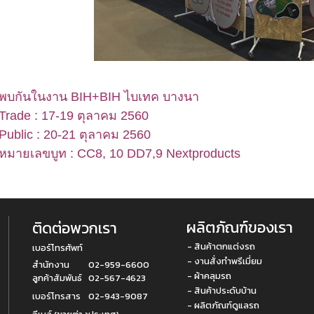
พบกันในงาน BIH+BIH ไบเทค บางนา
Trade : 17-19 ตุลาคม 2560
Public : 20-21 ตุลาคม 2560
หมายเลขบูท : CC8, 10 DD7,9 Nextproducts
ผลิตภัณฑ์ของเรา
ติดต่อพวกเรา
- สินค้าตกแต่งรถ
เบอร์โทรศัพท์
- งานสั่งทำพรีเมี่ยม
สำนักงาน
02-959-6600
- ผ้าคลุมรถ
ลูกค้าสัมพันธ์
02-567-4623
- สินค้าประดับบ้าน
เบอร์โทรสาร
02-943-9087
- ผลิตภัณฑ์ดูแลรถ