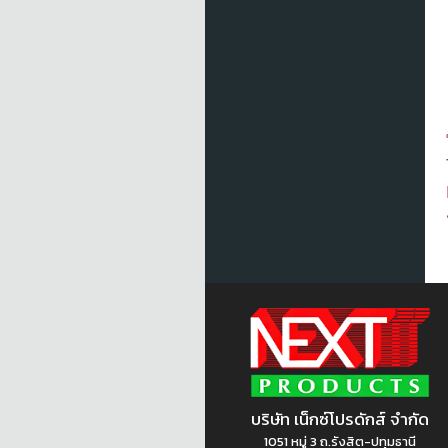
บริษัท เน็กซ์โปรดักส์ จำกัด
1051 หมู่ 3 ถ.รังสิต-ปทุมธานี